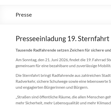
STERNFAHRT
KÖLN
Presse
am
21.6.26
Presseeinladung 19. Sternfahrt
Straßen
fairteilen!
Tausende Radfahrende setzen Zeichen für sichere und 
Am Sonntag, den 21. Juni 2026, findet die 19. Fahrrad S
gemeinsam für eine bezahlbare und zuverlässige Mobilitä
Die Sternfahrt bringt Radfahrende aus zahlreichen Stad
Radverkehr, sichere Schulwege sowie eine lebenswerte St
und engagierten Bürgerinnen und Bürgern.
„Straßen sind öffentliche Räume, die allen Menschen ge
mehr Sicherheit, mehr Lebensqualität und mehr Klimasc