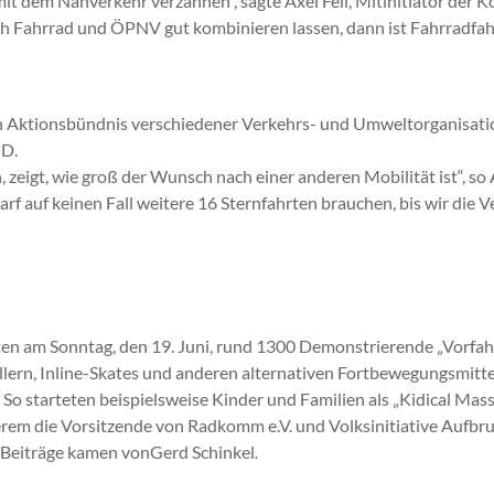
t dem Nahverkehr verzahnen“, sagte Axel Fell, Mitinitiator der 
 Fahrrad und ÖPNV gut kombinieren lassen, dann ist Fahrradfahre
en Aktionsbündnis verschiedener Verkehrs- und Umweltorganisation
D.
eigt, wie groß der Wunsch nach einer anderen Mobilität ist“, so Ax
rf auf keinen Fall weitere 16 Sternfahrten brauchen, bis wir die 
erten am Sonntag, den 19. Juni, rund 1300 Demonstrierende „Vorfah
llern, Inline-Skates und anderen alternativen Fortbewegungsmi
 So starteten beispielsweise Kinder und Familien als „Kidical Mas
m die Vorsitzende von Radkomm e.V. und Volksinitiative Aufbruc
 Beiträge kamen vonGerd Schinkel
.