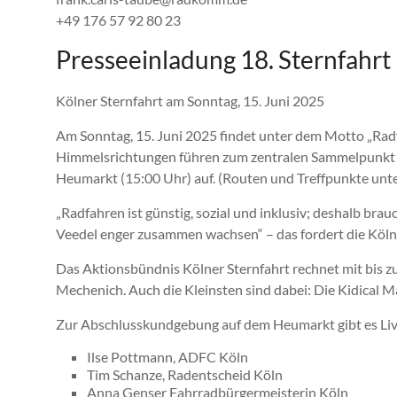
+49 176 57 92 80 23
Presseeinladung 18. Sternfahrt 
Kölner Sternfahrt am Sonntag, 15. Juni 2025
Am Sonntag, 15. Juni 2025 findet unter dem Motto „Radfa
Himmelsrichtungen führen zum zentralen Sammelpunkt 
Heumarkt (15:00 Uhr) auf. (Routen und Treffpunkte unt
„Radfahren ist günstig, sozial und inklusiv; deshalb bra
Veedel enger zusammen wachsen“ – das fordert die Köln
Das Aktionsbündnis Kölner Sternfahrt rechnet mit bis
Mechenich. Auch die Kleinsten sind dabei: Die Kidical M
Zur Abschlusskundgebung auf dem Heumarkt gibt es Li
Ilse Pottmann, ADFC Köln
Tim Schanze, Radentscheid Köln
Anna Genser Fahrradbürgermeisterin Köln