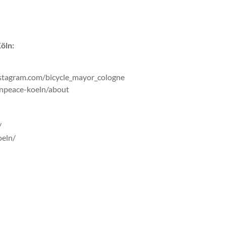
öln:
nstagram.com/bicycle_mayor_cologne
enpeace-koeln/about
/
oeln/