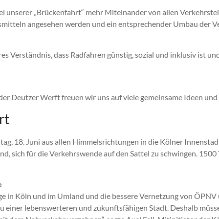
i unserer „Brückenfahrt“ mehr Miteinander von allen Verkehrstei
gsmitteln angesehen werden und ein entsprechender Umbau der V
es Verständnis, dass Radfahren günstig, sozial und inklusiv ist und
er Deutzer Werft freuen wir uns auf viele gemeinsame Ideen und
rt
g, 18. Juni aus allen Himmelsrichtungen in die Kölner Innenstadt
d, sich für die Verkehrswende auf den Sattel zu schwingen. 150
e
e in Köln und im Umland und die bessere Vernetzung von ÖPNV 
zu einer lebenswerteren und zukunftsfähigen Stadt. Deshalb müs