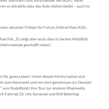
Kölner Sternfahrt und Vorsitzender des ADFC NRW.
n so attraktiv, dass das Auto stehen bleibt – auch im
en, darunter Fridays for Future, Kidical Mass Köln,
el Fell. „Es zeigt aber auch, dass in Sachen Mobilität
Verkehrswende geschafft haben.“
rt für gutes Leben“. Unter diesem Motto hatten sich
tteln zum Neumarkt und von dort gemeinsam zur Deutzer
s“ vom Rudolfplatz ihre Tour zur anderen Rheinseite.
h Fahrrad, Dr. Ute Symanski und Rolf Beierling-