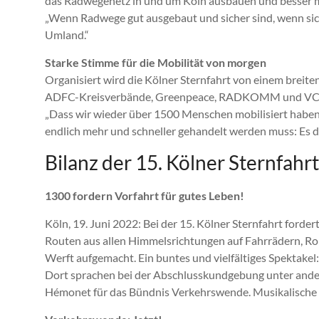
das Radwegenetz in und um Köln ausbauen und besser mi
„Wenn Radwege gut ausgebaut und sicher sind, wenn sich
Umland.“
Starke Stimme für die Mobilität von morgen
Organisiert wird die Kölner Sternfahrt von einem breit
ADFC-Kreisverbände, Greenpeace, RADKOMM und VC
„Dass wir wieder über 1500 Menschen mobilisiert haben, z
endlich mehr und schneller gehandelt werden muss: Es da
Bilanz der 15. Kölner Sternfahrt
1300 fordern Vorfahrt für gutes Leben!
Köln, 19. Juni 2022: Bei der 15. Kölner Sternfahrt ford
Routen aus allen Himmelsrichtungen auf Fahrrädern, Ro
Werft aufgemacht. Ein buntes und vielfältiges Spektakel:
Dort sprachen bei der Abschlusskundgebung unter andere
Hémonet für das Bündnis Verkehrswende. Musikalische