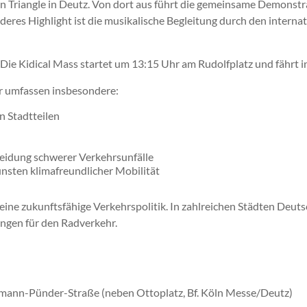
n Triangle in Deutz. Von dort aus führt die gemeinsame Demonstra
eres Highlight ist die musikalische Begleitung durch den inter
: Die Kidical Mass startet um 13:15 Uhr am Rudolfplatz und fäh
r umfassen insbesondere:
n Stadtteilen
eidung schwerer Verkehrsunfälle
nsten klimafreundlicher Mobilität
r eine zukunftsfähige Verkehrspolitik. In zahlreichen Städten D
ungen für den Radverkehr.
ermann-Pünder-Straße (neben Ottoplatz, Bf. Köln Messe/Deutz)