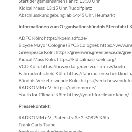
Start der gemeinsamen Fahrt: 13:00 Uhr
Kidical Mass: 13:15 Uhr, Rudolfplatz
Abschlusskundgebung: ab 14:45 Uhr, Heumarkt
Informationen zum Organisationsbündnis Sternfahrt K
ADFC Köln: https://koeln.adfc.de/
Bicycle Mayor Cologne (BYCS Cologne): https://www.i
Greenpeace Köln: https://greenwire.greenpeace.de/gre
Kidical Mass Köln: https://kidicalmasskoeln.org/
VCD Köln: https://nrw.vcd.org/der-vcd-in-nrw/koeln
Fahrradentscheid Köln: https://fahrrad-entscheid.koeln
Bündnis Verkehrswende Köln: https://verkehrswende.k
RADKOMM e.V.: https://radkomm.de/
Youth for Climate Köln: https://youthforclimate.koeln/
Pressekontakt:
RADKOMM e.V., Platenstraße 3, 50825 Köln
Frank Caris-Taube
frank.caris-taube@radkomm.de